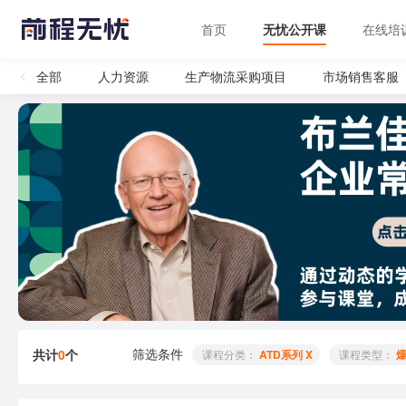
首页
无忧公开课
在线培
全部
人力资源
生产物流采购项目
市场销售客服
筛选条件
共计
0
个
 课程分类： 
ATD系列 X
 课程类型： 
爆