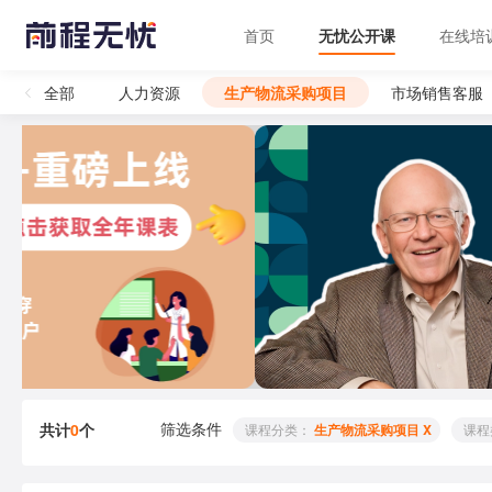
首页
无忧公开课
在线培
全部
人力资源
生产物流采购项目
市场销售客服
筛选条件
共计
0
个
 课程分类： 
生产物流采购项目 X
 课