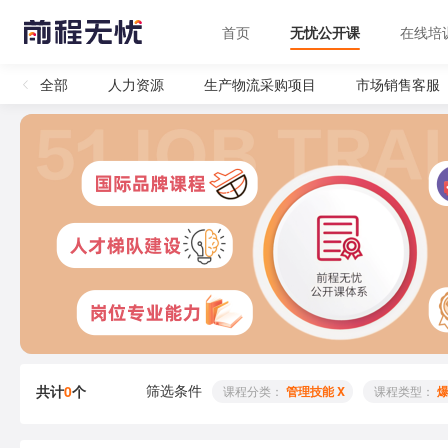
首页
无忧公开课
在线培
全部
人力资源
生产物流采购项目
市场销售客服
筛选条件
共计
0
个
 课程分类： 
管理技能 X
 课程类型： 
爆