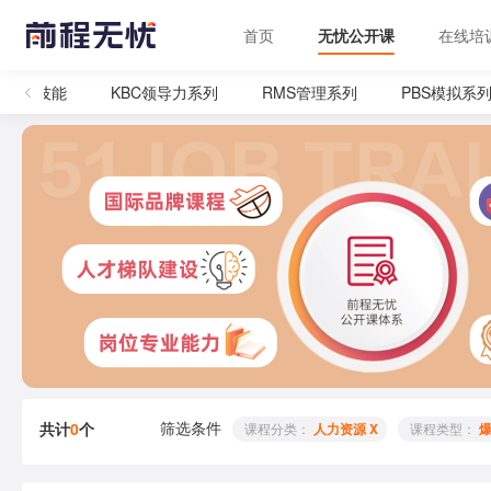
首页
无忧公开课
在线培
管理技能
KBC领导力系列
RMS管理系列
PBS模拟系列
筛选条件
共计
0
个
 课程分类： 
人力资源 X
 课程类型： 
爆