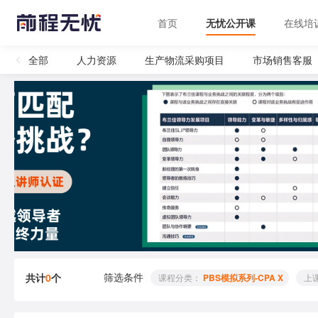
首页
无忧公开课
在线培
全部
人力资源
生产物流采购项目
市场销售客服
筛选条件
共计
0
个
 课程分类： 
PBS模拟系列-CPA X
 上