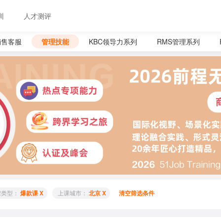
训
人才测评
销售客服
管理技能
KBC领导力系列
RMS管理系列
程类型： 
爆款课 X
 上课城市： 
北京 X
清空筛选条件