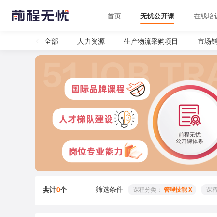
首页
无忧公开课
在线培
全部
人力资源
生产物流采购项目
市场
筛选条件
共计
0
个
 课程分类： 
管理技能 X
 课