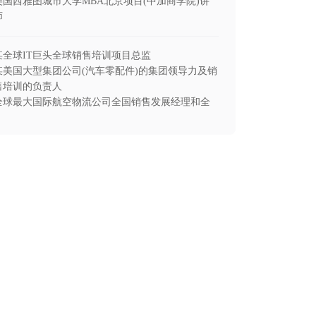
美国西雅图城市大学MBA北京项目(中加商学院)讲
师
某全球IT巨头全球销售培训项目总监
某美国大型集团公司(汽车零配件)的集团领导力及销
售培训的负责人
全球最大国际航空物流公司全国销售发展经理和全
国培训与发展经理
宝洁公司市场调查主管。